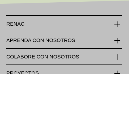
RENAC
APRENDA CON NOSOTROS
COLABORE CON NOSOTROS
PROYECTOS
PAGOS
Renewables Academy (RENAC) AG
Schönhauser Allee 10-11
10119 Berlin