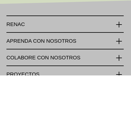
RENAC
APRENDA CON NOSOTROS
COLABORE CON NOSOTROS
PROYECTOS
PAGOS
Renewables Academy (RENAC) AG
Schönhauser Allee 10-11
10119 Berlin