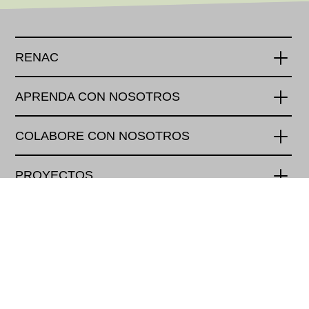
RENAC
APRENDA CON NOSOTROS
COLABORE CON NOSOTROS
PROYECTOS
PAGOS
Renewables Academy (RENAC) AG
Schönhauser Allee 10-11
10119 Berlin