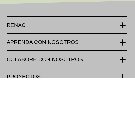
RENAC
APRENDA CON NOSOTROS
COLABORE CON NOSOTROS
PROYECTOS
PAGOS
Renewables Academy (RENAC) AG
Schönhauser Allee 10-11
10119 Berlin